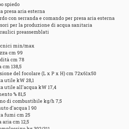
po spiedo
ia presa aria esterna
ordo con serranda e comando per presa aria esterna
ssori per la produzione di acqua sanitaria
idraulici preassemblati
ecnici min/max
zza cm 99
dità cm 78
a cm 138,5
ione del focolare (L x P x H) cm 72x61x50
a utile kW 28,1
a utile all'acqua kW 17,4
ento % 81,5
o di combustibile kg/h 7,5
uto d'acqua l 90
ta fumi cm 25
a aria cm 12,5
omplessivo kg 302/311