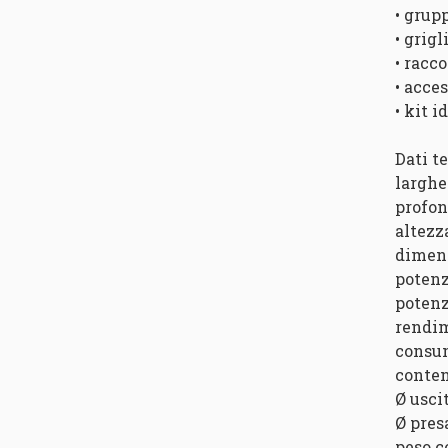
• grup
• grigl
• racc
• acce
• kit 
Dati t
larghe
profon
altezz
dimens
potenz
potenz
rendim
consum
conten
Ø usci
Ø pres
peso c