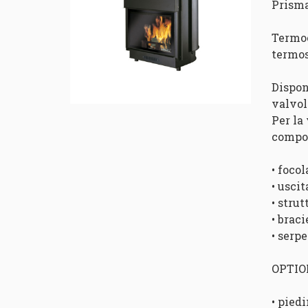
Prisma
Termoc
termos
Dispon
valvol
Per la
compon
• focol
• usci
• strut
• braci
• serp
OPTI
• piedi