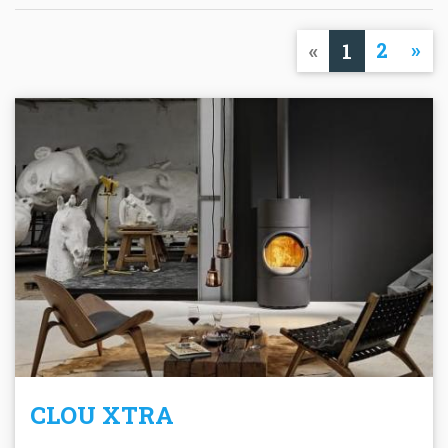
«
2
»
1
CLOU XTRA